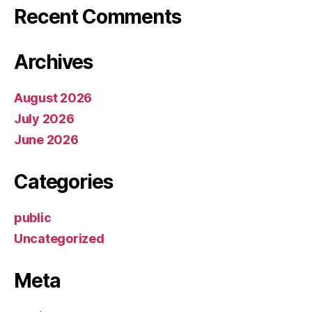
Recent Comments
n
d
Archives
–
August 2026
P
July 2026
r
June 2026
e
Categories
m
i
public
Uncategorized
u
m
Meta
g